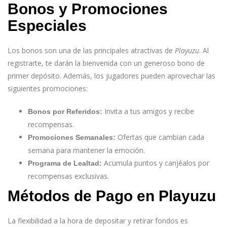
Bonos y Promociones
Especiales
Los bonos son una de las principales atractivas de
Playuzu
. Al
registrarte, te darán la bienvenida con un generoso bono de
primer depósito. Además, los jugadores pueden aprovechar las
siguientes promociones:
Invita a tus amigos y recibe
Bonos por Referidos:
recompensas.
Ofertas que cambian cada
Promociones Semanales:
semana para mantener la emoción.
Acumula puntos y canjéalos por
Programa de Lealtad:
recompensas exclusivas.
Métodos de Pago en Playuzu
La flexibilidad a la hora de depositar y retirar fondos es