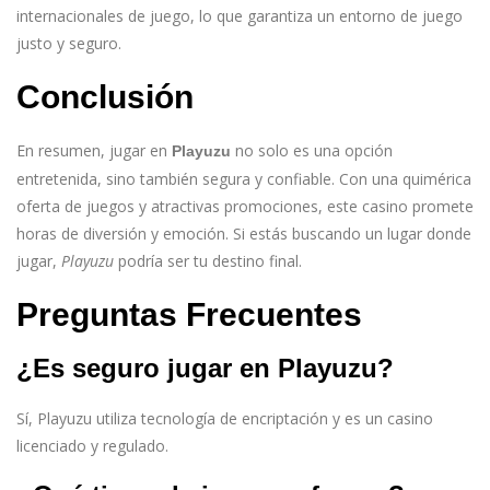
internacionales de juego, lo que garantiza un entorno de juego
justo y seguro.
Conclusión
En resumen, jugar en
no solo es una opción
Playuzu
entretenida, sino también segura y confiable. Con una quimérica
oferta de juegos y atractivas promociones, este casino promete
horas de diversión y emoción. Si estás buscando un lugar donde
jugar,
Playuzu
podría ser tu destino final.
Preguntas Frecuentes
¿Es seguro jugar en Playuzu?
Sí, Playuzu utiliza tecnología de encriptación y es un casino
licenciado y regulado.