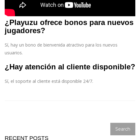
¿Playuzu ofrece bonos para nuevos
jugadores?
Sí, hay un bono de bienvenida atractivo para los nuevos
usuarios.
¿Hay atención al cliente disponible?
Sí, el soporte al cliente está disponible 24/7.
RECENT POSTS