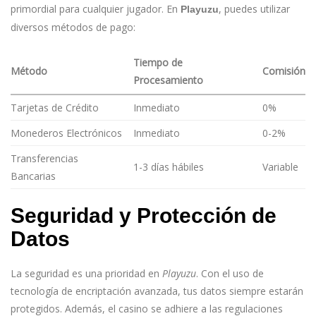
primordial para cualquier jugador. En
, puedes utilizar
Playuzu
diversos métodos de pago:
Tiempo de
Método
Comisión
Procesamiento
Tarjetas de Crédito
Inmediato
0%
Monederos Electrónicos
Inmediato
0-2%
Transferencias
1-3 días hábiles
Variable
Bancarias
Seguridad y Protección de
Datos
La seguridad es una prioridad en
Playuzu
. Con el uso de
tecnología de encriptación avanzada, tus datos siempre estarán
protegidos. Además, el casino se adhiere a las regulaciones