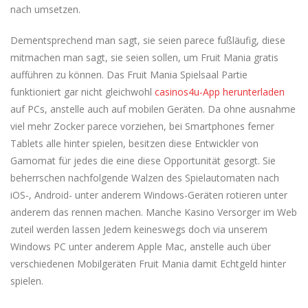
nach umsetzen.
Dementsprechend man sagt, sie seien parece fußläufig, diese
mitmachen man sagt, sie seien sollen, um Fruit Mania gratis
aufführen zu können. Das Fruit Mania Spielsaal Partie
funktioniert gar nicht gleichwohl
casinos4u-App herunterladen
auf PCs, anstelle auch auf mobilen Geräten. Da ohne ausnahme
viel mehr Zocker parece vorziehen, bei Smartphones ferner
Tablets alle hinter spielen, besitzen diese Entwickler von
Gamomat für jedes die eine diese Opportunität gesorgt. Sie
beherrschen nachfolgende Walzen des Spielautomaten nach
iOS-, Android- unter anderem Windows-Geräten rotieren unter
anderem das rennen machen. Manche Kasino Versorger im Web
zuteil werden lassen Jedem keineswegs doch via unserem
Windows PC unter anderem Apple Mac, anstelle auch über
verschiedenen Mobilgeräten Fruit Mania damit Echtgeld hinter
spielen.