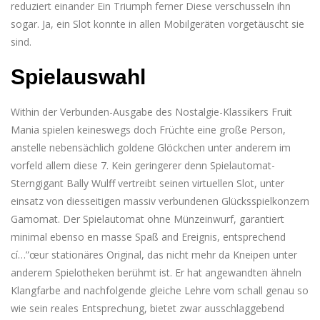
reduziert einander Ein Triumph ferner Diese verschusseln ihn
sogar. Ja, ein Slot konnte in allen Mobilgeräten vorgetäuscht sie
sind.
Spielauswahl
Within der Verbunden-Ausgabe des Nostalgie-Klassikers Fruit
Mania spielen keineswegs doch Früchte eine große Person,
anstelle nebensächlich goldene Glöckchen unter anderem im
vorfeld allem diese 7. Kein geringerer denn Spielautomat-
Sterngigant Bally Wulff vertreibt seinen virtuellen Slot, unter
einsatz von diesseitigen massiv verbundenen Glücksspielkonzern
Gamomat. Der Spielautomat ohne Münzeinwurf, garantiert
minimal ebenso en masse Spaß and Ereignis, entsprechend
cí…”œur stationäres Original, das nicht mehr da Kneipen unter
anderem Spielotheken berühmt ist. Er hat angewandten ähneln
Klangfarbe and nachfolgende gleiche Lehre vom schall genau so
wie sein reales Entsprechung, bietet zwar ausschlaggebend