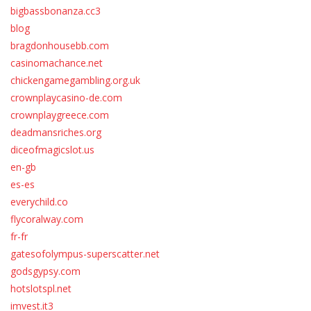
bigbassbonanza.cc3
blog
bragdonhousebb.com
casinomachance.net
chickengamegambling.org.uk
crownplaycasino-de.com
crownplaygreece.com
deadmansriches.org
diceofmagicslot.us
en-gb
es-es
everychild.co
flycoralway.com
fr-fr
gatesofolympus-superscatter.net
godsgypsy.com
hotslotspl.net
imvest.it3