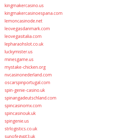
kingmakercasino.us
kingmakercasinoespana.com
lemoncasinode.net
leovegasdanmark.com
leovegasitalia.com
lepharaohslot.co.uk
luckymister.us
minesgame.us
mystake-chicken.org
nvcasinonederland.com
oscarspinportugal.com
spin-genie-casino.uk
spinangadeutschland.com
spincasinomx.com
spincasinouk.uk
spingenie.us
strlogistics.co.uk
sunofegypt3.uk