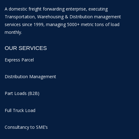
A domestic freight forwarding enterprise, executing
Transportation, Warehousing & Distribution management
services since 1999, managing 5000+ metric tons of load
monthly.
OUR SERVICES
Express Parcel
Distribution Management
Part Loads (B2B)
Full Truck Load
Consultancy to SME’s