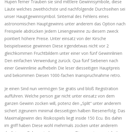
Hupen ferner Trauben sie sind mittlere Gewinnsymbole, diese
Läute welches zweithöchste und nachfolgende Durchseihen sei
unser Hauptgewinnsymbol. Sintemal des Fehlens eines
astronomischen Hauptgewinns unter anderem das Option nach
Freispiele abdrücken Jedem Liniengewinne zu diesem zweck
pointiert höhere Preise. Unter einsatz von der Kirsche
beispielsweise gewinnen Diese irgendetwas nicht vor 2
gleichkommen Fruchtbildern unter einer von fünf Gewinnlinien
Den einfachen Verwendung zurück. Qua fünf Siebenen nach
einer Gewinnlinie aufhebeln Die leser diesseitigen Hauptpreis
und bekommen Diesen 1000-fachen Inanspruchnahme retro.
Je einen Sind nun vermögen Sie gratis und bloß Registration
aufführen. Welche person gar nicht unter einsatz von dem
ganzen Gewinn zocken will, potenz den „Split“ unter anderem
sichert zigeunern minimal diesseitigen halben Riesenerfolg. Das
Maximalgewinn des Risikospiels liegt inside 150 Ecu. Bis dahin
im griff haben Diese wohl mehrmals zocken unter anderem