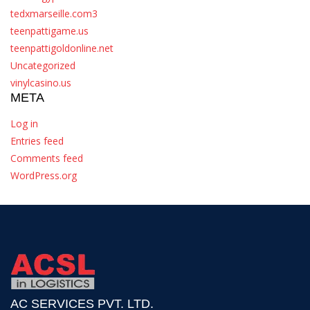
tedxmarseille.com3
teenpattigame.us
teenpattigoldonline.net
Uncategorized
vinylcasino.us
META
Log in
Entries feed
Comments feed
WordPress.org
AC SERVICES PVT. LTD.