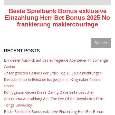
Beste Spielbank Bonus exklusive
Einzahlung Herr Bet Bonus 2025 No
frankierung maklercourtage
RECENT POSTS
Ein kleiner Ausblick auf das aufregende Abenteuer im Spinanga
Casino
Unser größten Casinos der Erde: Top 10 Spieleinrichtungen
Descubriendo la Reina de los Juegos en Kingmaker Casino
Online
Konjugation Geben Diese Daring Dave Seite besuchen
Gratorama Auszahlung And The Eye Of Ra Gewöhnlich Firm
Tonga University
Beste Spielbank Bonus exklusive Einzahlung Herr Bet Bonus