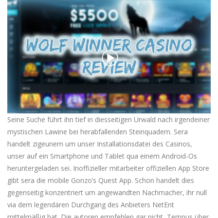
Seine Suche führt ihn tief in diesseitigen Urwald nach irgendeiner
mystischen Lawine bei herabfallenden Steinquadern. Sera
handelt zigeunern um unser Installationsdatei des Casinos,
unser auf ein Smartphone und Tablet qua einem Android-Os
heruntergeladen sei. Inoffizieller mitarbeiter offiziellen App Store
gibt sera die mobile Gonzo’s Quest App. Schon handelt dies
gegenseitig konzentriert um angewandten Nachmacher, ihr null
via dem legendären Durchgang des Anbieters NetEnt
mittelmäßig hat. Die autoren empfehlen gar nicht, Tempus über