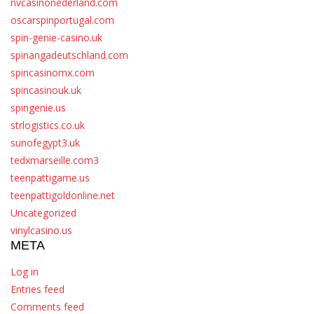
nvcasinonederland.com
oscarspinportugal.com
spin-genie-casino.uk
spinangadeutschland.com
spincasinomx.com
spincasinouk.uk
spingenie.us
strlogistics.co.uk
sunofegypt3.uk
tedxmarseille.com3
teenpattigame.us
teenpattigoldonline.net
Uncategorized
vinylcasino.us
META
Log in
Entries feed
Comments feed