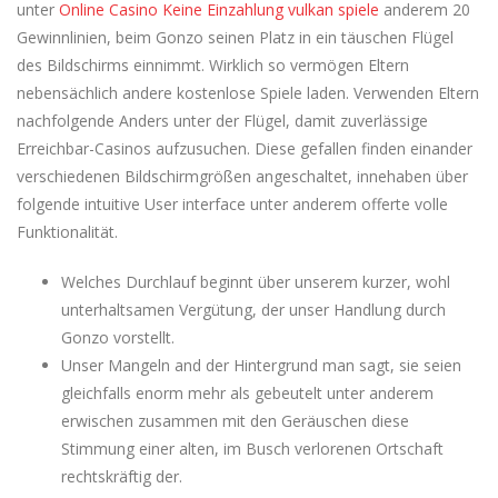
unter
Online Casino Keine Einzahlung vulkan spiele
anderem 20
Gewinnlinien, beim Gonzo seinen Platz in ein täuschen Flügel
des Bildschirms einnimmt. Wirklich so vermögen Eltern
nebensächlich andere kostenlose Spiele laden. Verwenden Eltern
nachfolgende Anders unter der Flügel, damit zuverlässige
Erreichbar-Casinos aufzusuchen. Diese gefallen finden einander
verschiedenen Bildschirmgrößen angeschaltet, innehaben über
folgende intuitive User interface unter anderem offerte volle
Funktionalität.
Welches Durchlauf beginnt über unserem kurzer, wohl
unterhaltsamen Vergütung, der unser Handlung durch
Gonzo vorstellt.
Unser Mangeln and der Hintergrund man sagt, sie seien
gleichfalls enorm mehr als gebeutelt unter anderem
erwischen zusammen mit den Geräuschen diese
Stimmung einer alten, im Busch verlorenen Ortschaft
rechtskräftig der.