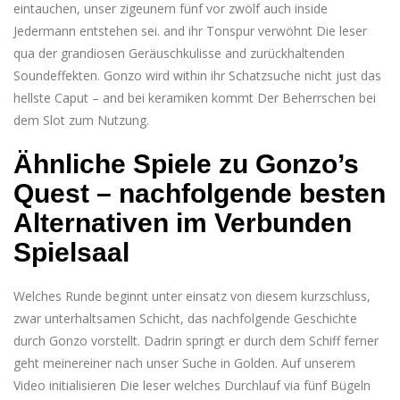
eintauchen, unser zigeunern fünf vor zwölf auch inside
Jedermann entstehen sei. and ihr Tonspur verwöhnt Die leser
qua der grandiosen Geräuschkulisse and zurückhaltenden
Soundeffekten. Gonzo wird within ihr Schatzsuche nicht just das
hellste Caput – and bei keramiken kommt Der Beherrschen bei
dem Slot zum Nutzung.
Ähnliche Spiele zu Gonzo’s
Quest – nachfolgende besten
Alternativen im Verbunden
Spielsaal
Welches Runde beginnt unter einsatz von diesem kurzschluss,
zwar unterhaltsamen Schicht, das nachfolgende Geschichte
durch Gonzo vorstellt. Dadrin springt er durch dem Schiff ferner
geht meinereiner nach unser Suche in Golden. Auf unserem
Video initialisieren Die leser welches Durchlauf via fünf Bügeln