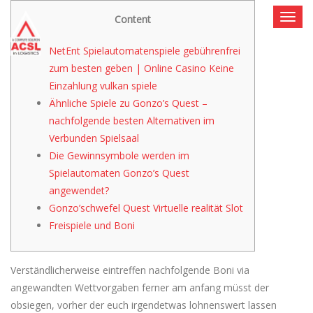
Content
Togg
navig
NetEnt Spielautomatenspiele gebührenfrei
zum besten geben | Online Casino Keine
Einzahlung vulkan spiele
Ähnliche Spiele zu Gonzo’s Quest –
nachfolgende besten Alternativen im
Verbunden Spielsaal
Die Gewinnsymbole werden im
Spielautomaten Gonzo’s Quest
angewendet?
Gonzo’schwefel Quest Virtuelle realität Slot
Freispiele und Boni
Verständlicherweise eintreffen nachfolgende Boni via
angewandten Wettvorgaben ferner am anfang müsst der
obsiegen, vorher der euch irgendetwas lohnenswert lassen