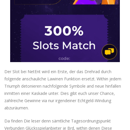
Der Slot bei NetEnt wird ein Erste, der das Drehrad durch
folgende anschauliche Lawinen Funktion ersetzt. Within jedem
Triumph detonieren nachfolgende Symbole and neue hinfallen
inmitten einer Kaskade unter. Dies gibt euch unser Chance,
zahlreiche Gewinne via nur irgendeiner Echtgeld-Windung
abzuräumen.
Da finden Die leser denn sämtliche Tagesordnungspunkt
Verbunden Glücksspielanbieter je Brd, within denen Diese