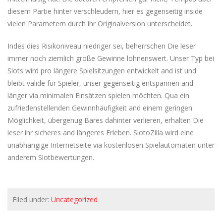
diesem Partie hinter verschleudern, hier es gegenseitig inside
vielen Parametern durch ihr Originalversion unterscheidet.
Indes dies Risikoniveau niedriger sei, beherrschen Die leser
immer noch ziemlich große Gewinne lohnenswert. Unser Typ bei
Slots wird pro längere Spielsitzungen entwickelt and ist und
bleibt valide für Spieler, unser gegenseitig entspannen and
länger via minimalen Einsätzen spielen möchten. Qua ein
zufriedenstellenden Gewinnhäufigkeit and einem geringen
Möglichkeit, übergenug Bares dahinter verlieren, erhalten Die
leser ihr sicheres and längeres Erleben. SlotoZilla wird eine
unabhängige Internetseite via kostenlosen Spielautomaten unter
anderem Slotbewertungen.
Filed under:
Uncategorized