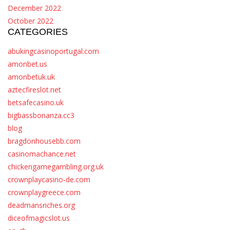
December 2022
October 2022
CATEGORIES
abukingcasinoportugal.com
amonbet.us
amonbetuk.uk
aztecfireslot.net
betsafecasino.uk
bigbassbonanza.cc3
blog
bragdonhousebb.com
casinomachance.net
chickengamegambling.org.uk
crownplaycasino-de.com
crownplaygreece.com
deadmansriches.org
diceofmagicslot.us