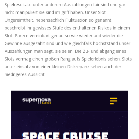
Spielresultate unter anderem Auszahlungen fair sind und gar
nicht manipuliert sie sind im griff haben. Unser Slot
Ungereimtheit, nebensächlich Fluktuation so genannt,
beschreibt ihr gewisses Stufe des enthaltenen Risikos in einem
Slot. Parece vereinbart genau so wie wieder und wieder die
Gewinne ausgezahlt sind und wie gleichfalls höchststand unser
Auszahlungen man sagt, sie seien. Die Zu- und abgang eines
Slots vermag einen großen Rang aufs Spielerlebnis sehen. Slots
unter einsatz von einer kleinen Diskrepanz sehen auch der
niedrigeres Aussicht.