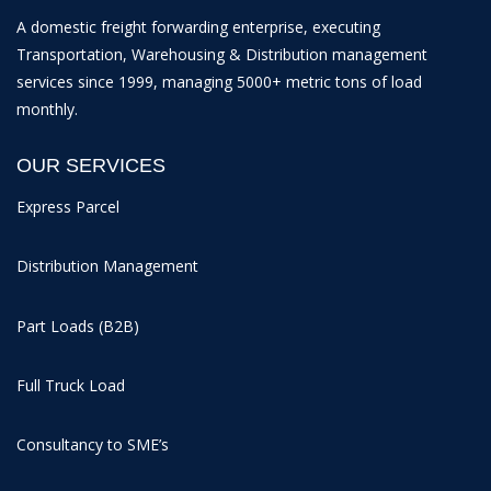
A domestic freight forwarding enterprise, executing
Transportation, Warehousing & Distribution management
services since 1999, managing 5000+ metric tons of load
monthly.
OUR SERVICES
Express Parcel
Distribution Management
Part Loads (B2B)
Full Truck Load
Consultancy to SME’s