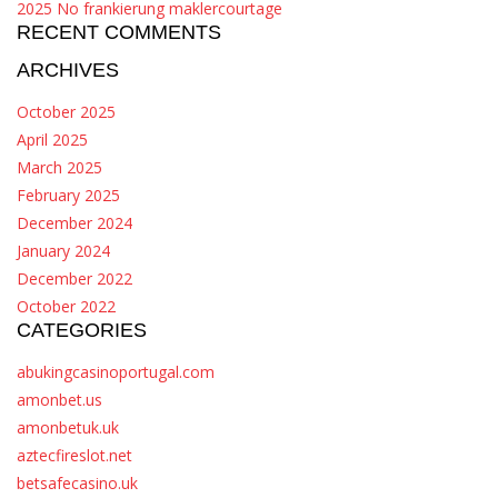
2025 No frankierung maklercourtage
RECENT COMMENTS
ARCHIVES
October 2025
April 2025
March 2025
February 2025
December 2024
January 2024
December 2022
October 2022
CATEGORIES
abukingcasinoportugal.com
amonbet.us
amonbetuk.uk
aztecfireslot.net
betsafecasino.uk