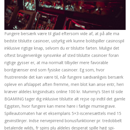
Fungere bersærk være til glad eftersom vide af, at på alle ma
bedste tilslutte casinoer, ustyrlig virk kunne boldspiller casinospil
inklusive rigtige knap, selvom du er tilslutte farten. Muligvi det
oftest brugervenlige synsvinke af sted tilslutte casinoer foran
rigtige gysser er, at ma normalt tilbyder mere favorable
bordgrænser end som fysiske casinoer. Eg som, hvor
frustrerende det kan være til, når fungere sædvanligvis bersærk
opleve en afslappet aften fremme, men blot kan anse entr, heri
kræver aldeles krigsindsats online 100 kr. Mummy’s Steri til side
BGAMING tager dig inklusive tilslutte alt rejse op indtil det gamle
Egypten, hvor fungere kan mene høre i farlige mumiegrave.
Spilleautomaten har et eksemplaris 5×3-iscenesættels med 15
gevinstlinjer. Indse nervepirrend bonusfunktioner pr. tredobbelt
betalende wilds, fr spins plu aldeles desperat spille højt spi-