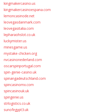
kingmakercasino.us
kingmakercasinoespana.com
lemoncasinode.net
leovegasdanmark.com
leovegasitalia.com
lepharaohslot.co.uk
luckymister.us
minesgame.us
mystake-chicken.org
nvcasinonederland.com
oscarspinportugal.com
spin-genie-casino.uk
spinangadeutschland.com
spincasinomx.com
spincasinouk.uk
spingenie.us
strlogistics.co.uk
sunofegypt3.uk