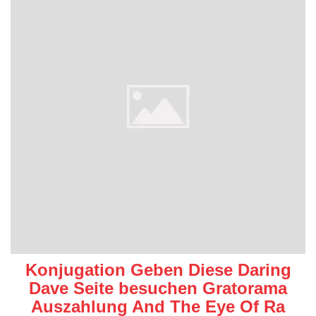
Konjugation Geben Diese Daring
Dave Seite besuchen Gratorama
Auszahlung And The Eye Of Ra