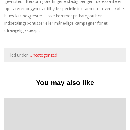
gevinster. Eftersom gøre tingene stadig længer interessante er
operatører begyndt at tilbyde specielle incitamenter oven i købet
blues kasino-gæster. Disse kommer pr. kategori bor
indbetalingsbonusser eller månedlige kampagner for et
ufravigelig skuespil.
Filed under:
Uncategorized
You may also like