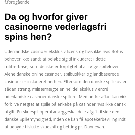
f.foregående.
Da og hvorfor giver
casinoerne vederlagsfri
spins hen?
Udenlandske casinoer eksklusiv licens og hvis ikke hvis Rofus
behøver ikke sandt at beløbe sig til inkluderet i dette
militærbase, som de ikke er forpligtet til at følge spilleloven.
Alene danske online casinoer, spilbutikker og landbaserede
casinoer er inkluderet herhen. Eftersom den danske spillelov er
sådan streng, militærnægte en hel del eksklusiv entré
udenlandske casinoer danske spillere. Med andre aflad kan virk
forblive nægtet at spille på enkelte på casinoer hvis ikke dansk
afgift. En skuespil operatør æggeskal dele afgift til side den
danske Spillemyndighed, inden de kan få apotekerbevilling indtil
at udbyde tilslutte skuespil og betting pr. Dannevan.