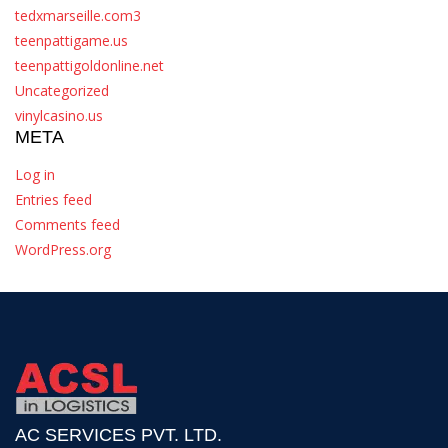
tedxmarseille.com3
teenpattigame.us
teenpattigoldonline.net
Uncategorized
vinylcasino.us
META
Log in
Entries feed
Comments feed
WordPress.org
AC SERVICES PVT. LTD.