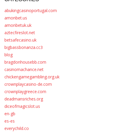
abukingcasinoportugal.com
amonbet.us
amonbetuk.uk
aztecfireslot.net
betsafecasino.uk
bigbassbonanza.cc3
blog
bragdonhousebb.com
casinomachance.net
chickengamegambling.org.uk
crownplaycasino-de.com
crownplaygreece.com
deadmansriches.org
diceofmagicslot.us
en-gb
es-es
everychild.co