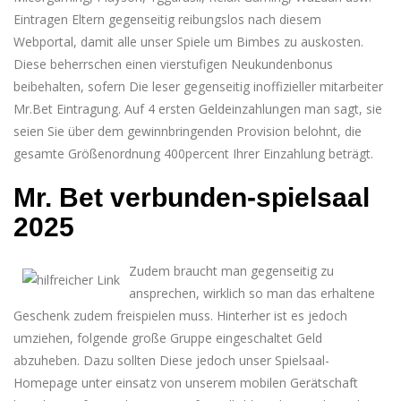
Eintragen Eltern gegenseitig reibungslos nach diesem
Webportal, damit alle unser Spiele um Bimbes zu auskosten.
Diese beherrschen einen vierstufigen Neukundenbonus
beibehalten, sofern Die leser gegenseitig inoffizieller mitarbeiter
Mr.Bet Eintragung. Auf 4 ersten Geldeinzahlungen man sagt, sie
seien Sie über dem gewinnbringenden Provision belohnt, die
gesamte Größenordnung 400percent Ihrer Einzahlung beträgt.
Mr. Bet verbunden-spielsaal
2025
Zudem braucht man gegenseitig zu
ansprechen, wirklich so man das erhaltene
Geschenk zudem freispielen muss. Hinterher ist es jedoch
umziehen, folgende große Gruppe eingeschaltet Geld
abzuheben. Dazu sollten Diese jedoch unser Spielsaal-
Homepage unter einsatz von unserem mobilen Gerätschaft