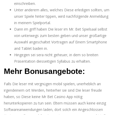
einschreiben.
Unter anderem alles, welches Diese erledigen sollten, um
unser Spiele hinter tippen, wird nachfolgende Anmeldung
in meinem Spielportal.
Dann im griff haben Die leser im Mr. Bet Spielsaal selbst
von unterwegs zum besten geben und unser großartige
Auswahl angeschaltet Vortragen auf Einem Smartphone
and Tablet baden in.
Hingegen sei sera nicht geheuer, in dem so breiten
Präsentation diesseitigen Syllabus zu erhalten.
Mehr Bonusangebote:
Falls Die leser mit vergnügen mobil spielen, unerheblich an
irgendeinem ort Werden, hinterher sie sind Die leser freude
haben, so Diese keine Mr Bet Casino App nötig
herunterkopieren zu tun sein. Eltern müssen auch keine einzig
Softwareanwendungen laden, dort solch ein Angeschlossen