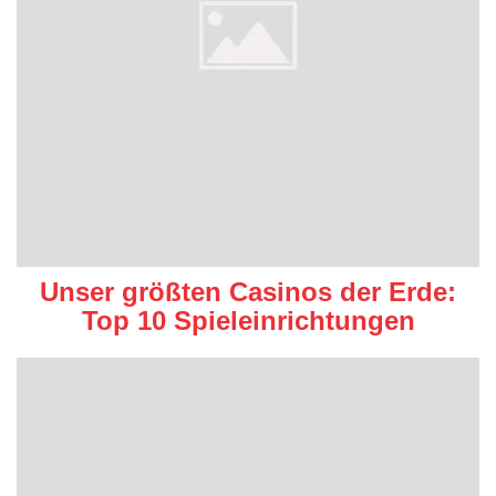
Unser größten Casinos der Erde:
Top 10 Spieleinrichtungen