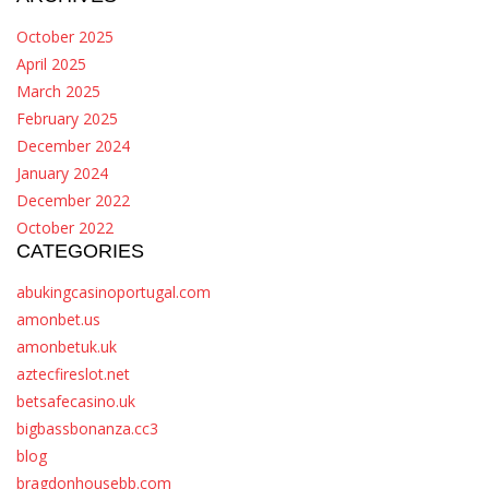
October 2025
April 2025
March 2025
February 2025
December 2024
January 2024
December 2022
October 2022
CATEGORIES
abukingcasinoportugal.com
amonbet.us
amonbetuk.uk
aztecfireslot.net
betsafecasino.uk
bigbassbonanza.cc3
blog
bragdonhousebb.com