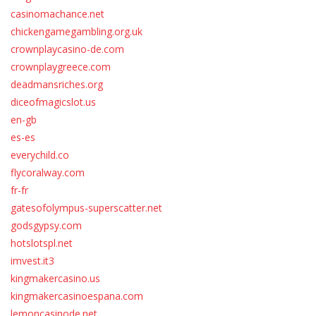
casinomachance.net
chickengamegambling.org.uk
crownplaycasino-de.com
crownplaygreece.com
deadmansriches.org
diceofmagicslot.us
en-gb
es-es
everychild.co
flycoralway.com
fr-fr
gatesofolympus-superscatter.net
godsgypsy.com
hotslotspl.net
imvest.it3
kingmakercasino.us
kingmakercasinoespana.com
lemoncasinode.net