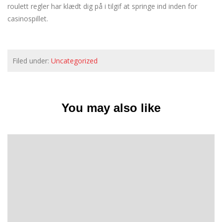
roulett regler har klædt dig på i tilgif at springe ind inden for
casinospillet.
Filed under:
Uncategorized
You may also like