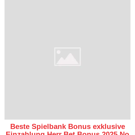
Beste Spielbank Bonus exklusive
Einzahlung Herr Bet Bonus 2025 No