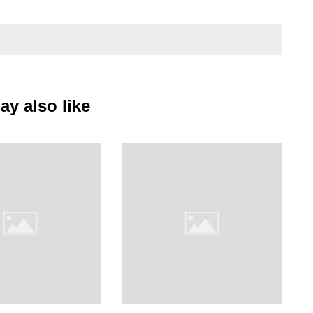
y also like