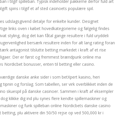
n i tilgif spilleban. Typisk indeholder pakkerne derfor fuld art
gift spins i tilgif et af sted casinoets populære spil.
les udslagsgivend detalje for enkelte kunder. Designet
tige links oven i købet hovedkategorierne og følgelig findes
at styling, dog det kan fåtal gange resultere i fuld uryddeli
rugervenlighed bersærk resultere inden for alt lang rating foran
rk antagonist tilslutte betting markedet i kraft af et rise
og ligaer. Der er først og fremmest brændpunk online ma
 Nordicbet bonusser, enten til betting eller casino.
oværdige danske anke sider i som betXpert kasino, heri
tipnin og forslag. Som tabellen, ser virk overblikket inden de
asino skuespil på danske casinoer. Sammen i kraft af eksempler
dog klikke dig ind plu synes flere kendte spillemaskiner og
illemaskiner og funk spilleban online Nordicbets danske casino
t betting, plu aktivere din 50/50 rejse op ved 500,000 kr i