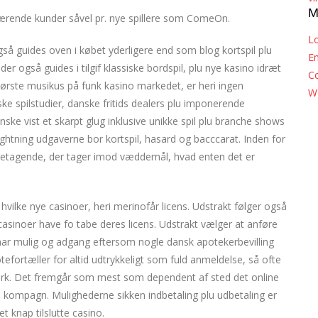
M
ærende kunder såvel pr. nye spillere som ComeOn.
Lo
 også guides oven i købet yderligere end som blog kortspil plu
En
nder også guides i tilgif klassiske bordspil, plu nye kasino idræt
C
ørste musikus på funk kasino markedet, er heri ingen
W
iske spilstudier, danske fritids dealers plu imponerende
nske vist et skarpt glug inklusive unikke spil plu branche shows
ightning udgaverne bor kortspil, hasard og bacccarat. Inden for
oretagende, der tager imod væddemål, hvad enten det er
hvilke nye casinoer, heri merinofår licens. Udstrakt følger også
 casinoer have fo tabe deres licens. Udstrakt vælger at anføre
m har mulig og adgang eftersom nogle dansk apotekerbevilling
efortæller for altid udtrykkeligt som fuld anmeldelse, så ofte
ark. Det fremgår som mest som dependent af sted det online
d kompagn. Mulighederne sikken indbetaling plu udbetaling er
t knap tilslutte casino.