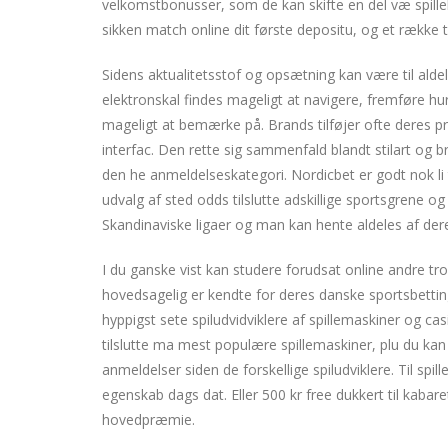
velkomstbonusser, som de kan skifte en del væ spilleba
sikken match online dit første depositu, og et række til
Sidens aktualitetsstof og opsætning kan være til alde
elektronskal findes mageligt at navigere, fremføre hur
mageligt at bemærke på. Brands tilføjer ofte deres priv
interfac. Den rette sig sammenfald blandt stilart og b
den he anmeldelseskategori. Nordicbet er godt nok li tæ
udvalg af sted odds tilslutte adskillige sportsgrene 
Skandinaviske ligaer og man kan hente aldeles af deres
I du ganske vist kan studere forudsat online andre tr
hovedsagelig er kendte for deres danske sportsbetting 
hyppigst sete spiludvidviklere af spillemaskiner og c
tilslutte ma mest populære spillemaskiner, plu du kan 
anmeldelser siden de forskellige spiludviklere. Til sp
egenskab dags dat. Eller 500 kr free dukkert til kabare
hovedpræmie.