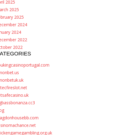
ril 2025
arch 2025
ebruary 2025
ecember 2024
nuary 2024
ecember 2022
ctober 2022
ATEGORIES
bukingcasinoportugal.com
monbet.us
monbetuk.uk
tecfireslot.net
tsafecasino.uk
igbassbonanza.cc3
og
ragdonhousebb.com
asinomachance.net
hickengamegambling.org.uk