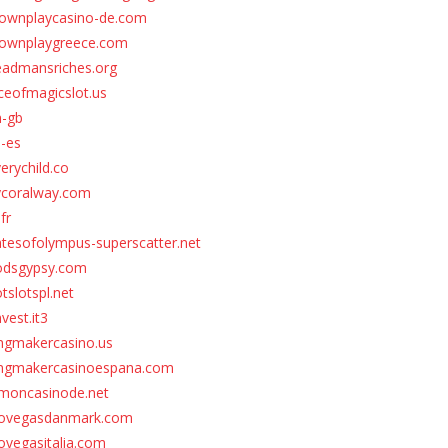
rownplaycasino-de.com
rownplaygreece.com
eadmansriches.org
ceofmagicslot.us
n-gb
-es
erychild.co
ycoralway.com
-fr
tesofolympus-superscatter.net
odsgypsy.com
tslotspl.net
vest.it3
ingmakercasino.us
ingmakercasinoespana.com
emoncasinode.net
eovegasdanmark.com
ovegasitalia.com